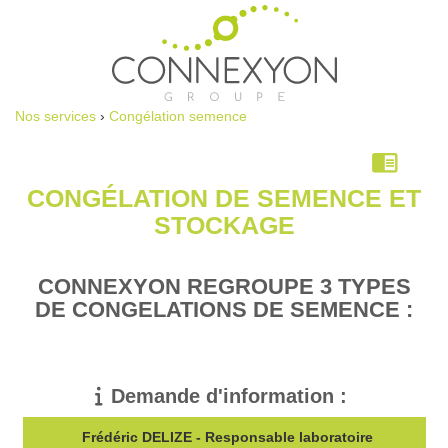
Nos services
›
Congélation semence
chrome_reader_mode
CONGÉLATION DE SEMENCE ET
STOCKAGE
CONNEXYON REGROUPE 3 TYPES
DE CONGELATIONS DE SEMENCE :
‌
Demande d'information :
Frédéric DELIZE - Responsable laboratoire